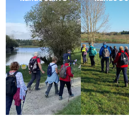
Cliquer ici
Cliquer ic
Notre Club est labellisé «
Envie d’une sortie 
Rando Santé » par la
où chaque pas com
FFRandonnée.
que la distance pa
Accessible à tous, elle est
Ce format est parf
particulièrement adaptée à
les amateurs de 
ceux qui ont une capacité
tranquilles qui so
physique diminuée ou qui
explorer des pays
souhaitent reprendre une
une ambiance convi
activité physique en
sans se press
douceur.