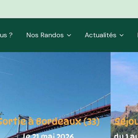
us ?
Nos Randos
Actualités
Sortie à Bordeaux (33)
Séjo
le 21 mai 2026
du 1 a