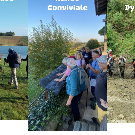
Conviviale
Dy
i
agréable,
Cliquer ici
pte plus
La Rando Conviviale pour les
La R
rcourue ?
amoureux de la nature qui
s’adress
ait pour
souhaitent allier activité
randonn
balades
physique, plaisir de la
certa
uhaitent
découverte et convivialité.
matière
ages dans
Les pauses régulières
êtes à l’
viale et
permettent de profiter des
et que 
er.
points de vue, d’échanger
sortir
avec vos compagnons de
confort,
marche .
.