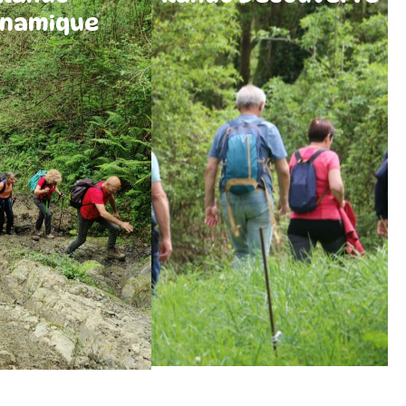
namique
Cliquer ici
Que vous souhaitiez une balade
Cliquer ici
douce pour reprendre contact
ando Dynamique
avec la nature ou un défi , cette
e principalement aux
formule vous permet de choisir
eurs ayant déjà une
jusqu’à trois randonnées d’essai
ine expérience en
parmi nos quatre niveaux
 de marche. Si vous
Après ces trois essais, il vous
aise sur les sentiers
suffira de formaliser votre
vous avez envie de
adhésion et de prendre votre
 de votre zone de
licence pour continuer l’aventure
 cette activité est
avec nous.
pour vous.