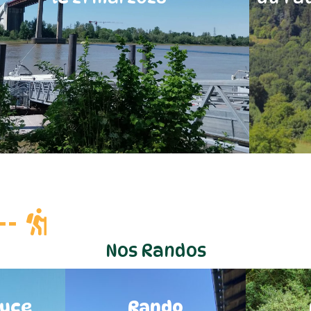
Close Popup
Nos Randos
ouce
Rando