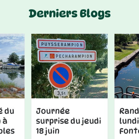
Derniers Blogs
é du
Journée
Rand
n à
surprise du jeudi
lundi
bles
18 juin
Font