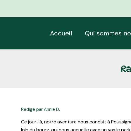
Aller
Navigation
au
des
contenu
articles
Accueil
Qui sommes no
Ra
Rédigé par Annie D.
Ce jour-là, notre aventure nous conduit à Poussignac
loin du bourg, qui nous accueille avec un vaste park