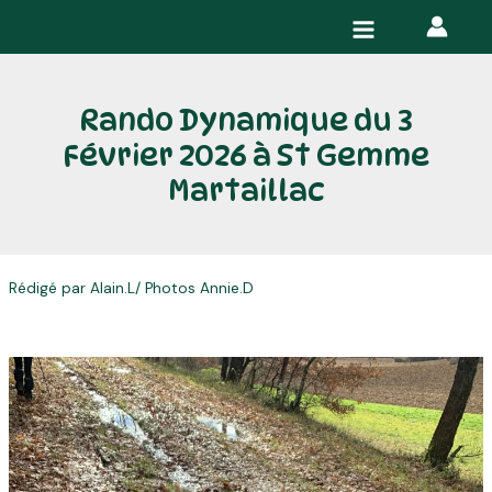
Aller
Navigation
Main
au
des
Menu
contenu
articles
Rando Dynamique du 3
Février 2026 à St Gemme
Martaillac
Rédigé par Alain.L/ Photos Annie.D