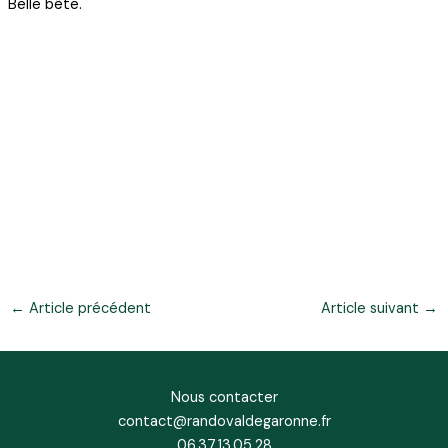
Belle bête.
←
Article précédent
Article suivant
→
Nous contacter
contact@randovaldegaronne.fr
06.37.13.05.28