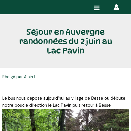
Aller
Navigation
Main
au
des
Menu
contenu
articles
Séjour en Auvergne
randonnées du 2 juin au
Lac Pavin
Rédigé par Alain.L
Le bus nous dépose aujourd’hui au village de Besse où débute
notre boucle direction le Lac Pavin puis retour à Besse