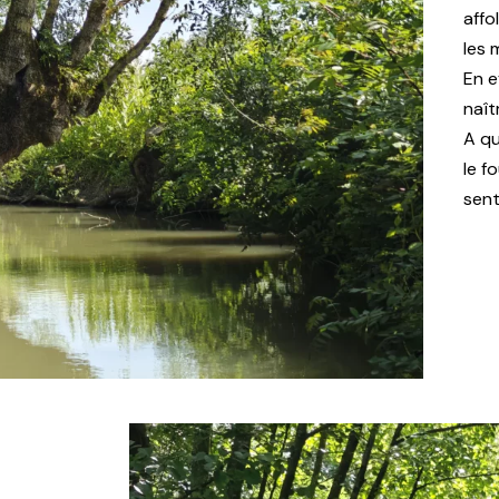
affo
les 
En e
naît
A qu
le f
sent