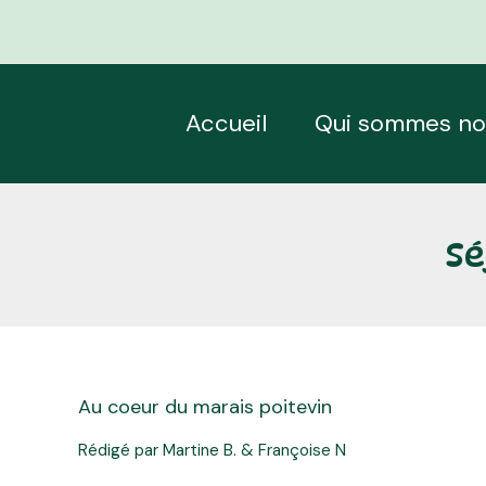
Aller
Navigation
au
des
contenu
articles
Accueil
Qui sommes no
Sé
Au coeur du marais poitevin
Rédigé par Martine B. & Françoise N