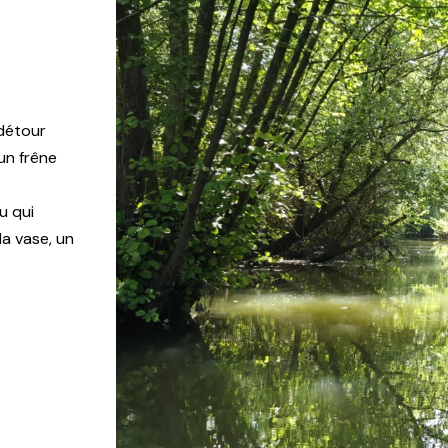
 détour
un frêne
u qui
a vase, un