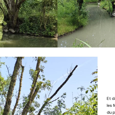
Et d
les 
du p