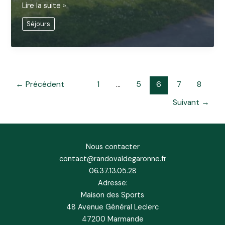
Séjour
Lire la suite »
–
Séjours
Vendée
-
Jour
1
Chizé
←
Précédent
1
…
5
6
7
8
Suivant
→
Nous contacter
contact@randovaldegaronne.fr
06.37.13.05.28
Adresse:
Maison des Sports
48 Avenue Général Leclerc
47200 Marmande