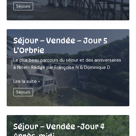
–
Séjours
Vendée
-
Jour
6
Angoulins
Séjour – Vendée – Jour 5
L’Orbrie
Le plus beau parcours du séjour et des anniversaires
à fêter- Rédigé par Françoise N & Dominique D
Séjour
Lire la suite »
–
Séjours
Vendée
–
Jour
5
L’Orbrie
Séjour – Vendée -Jour 4