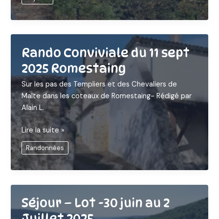
Tarn
-
Jour
1:
Mazamet
Rando Conviviale du 11 sept
2025 Romestaing
Sur les pas des Templiers et des Chevaliers de
Malte dans les coteaux de Romestaing- Rédigé par
Alain L.
Rando
Lire la suite »
Conviviale
Randonnées
du
11
sept
2025
Romestaing
Séjour – Lot -30 juin au 2
Juillet 2025