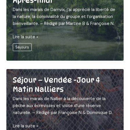
Après-midi
Dans les marais de Damvix, j’ai apprécié la liberté de
la nature, la convivialité du groupe et l’organisation
bienveillante. – Rédigé par Martine B & Françoise N.
Séjour
Lire la suite »
–
Séjours
Vendée
-
Jour
4
Après-
Séjour – Vendée -Jour 4
midi
Matin Nalliers
Dans les marais de Nallier à la découverte de la
pêche aux écrevisses et visite d’une réserve
naturelle. – Rédigé par Françoise N & Dominique D.
Séjour
Lire la suite »