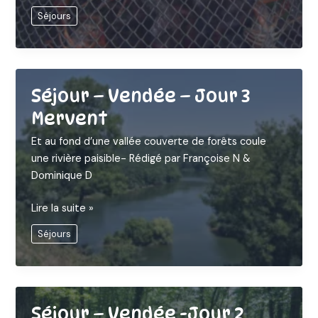
–
Séjours
Vendée
-
Jour
4
Matin
Séjour – Vendée – Jour 3
Nalliers
Mervent
Et au fond d’une vallée couverte de forêts coule
une rivière paisible- Rédigé par Françoise N &
Dominique D
Séjour
Lire la suite »
–
Séjours
Vendée
–
Jour
3
Mervent
Séjour – Vendée -Jour 2