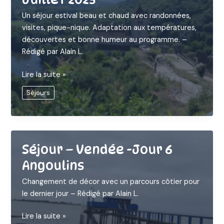
Un séjour estival beau et chaud avec randonnées,
visites, pique-nique. Adaptation aux températures,
découvertes et bonne humeur au programme. –
Rédigé par Alain L.
Séjour
Lire la suite »
–
Séjours
Lot
-30
juin
au
2
Séjour – Vendée -Jour 6
Juillet
Angoulins
2025
Changement de décor avec un parcours côtier pour
le dernier jour – Rédigé par Alain L.
Séjour
Lire la suite »