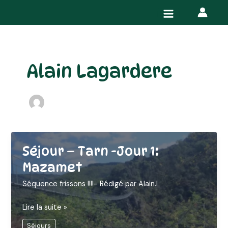
Aller
Pagination
Main
au
d’article
Menu
contenu
Alain Lagardere
Séjour – Tarn -Jour 1:
Mazamet
Séquence frissons !!!!- Rédigé par Alain.L
Séjour
Lire la suite »
–
Séjours