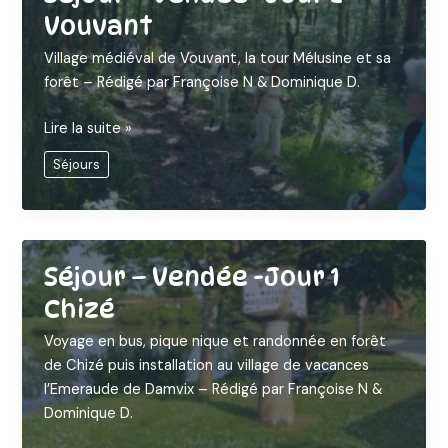
Vouvant
Village médiéval de Vouvant, la tour Mélusine et sa
forêt – Rédigé par Françoise N & Dominique D.
Séjour
Lire la suite »
–
Séjours
Vendée
-
Jour
2
Vouvant
Séjour – Vendée -Jour 1
Chizé
Voyage en bus, pique nique et randonnée en forêt
de Chizé puis installation au village de vacances
l’Emeraude de Damvix – Rédigé par Françoise N &
Dominique D.