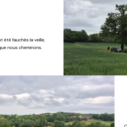
té fauchés la veille,
 que nous cheminons.
C