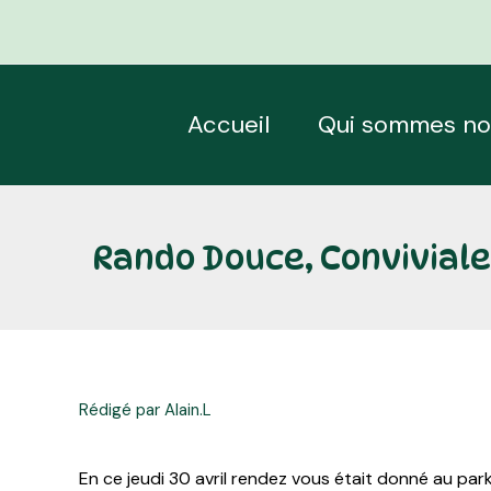
Aller
Navigation
au
des
contenu
articles
Accueil
Qui sommes no
Rando Douce, Conviviale
Rédigé par Alain.L
En ce jeudi 30 avril rendez vous était donné au par