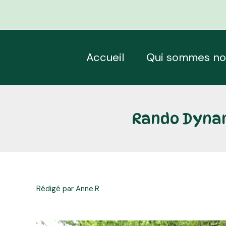
Aller
Navigation
au
des
contenu
articles
Accueil
Qui sommes no
Rando Dynam
Rédigé par Anne.R