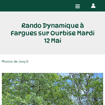
Aller
Navigation
Main
au
des
Menu
contenu
articles
Rando Dynamique à
Fargues sur Ourbise Mardi
12 Mai
Photos de Josy.S