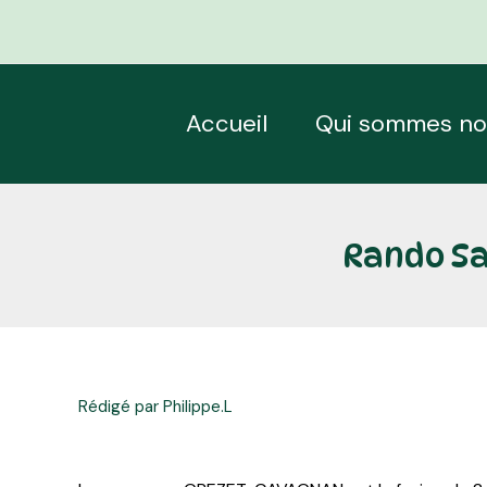
Aller
Navigation
au
des
contenu
articles
Accueil
Qui sommes no
Rando Sa
Rédigé par Philippe.L