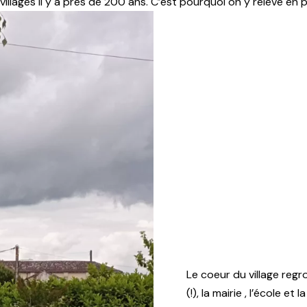
ages il y a près de 200 ans. C’est pourquoi on y relève en pa
Le coeur du village regr
(!), la mairie , l’école et 