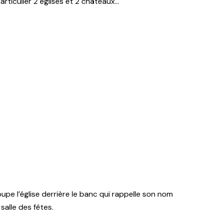
rticulier 2 églises et 2 châteaux…
oupe l’église derrière le banc qui rappelle son nom
la salle des fêtes.